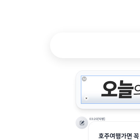
03:20
[익명]
호주여행가면 꼭