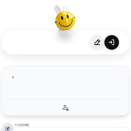
17:05
[익명]