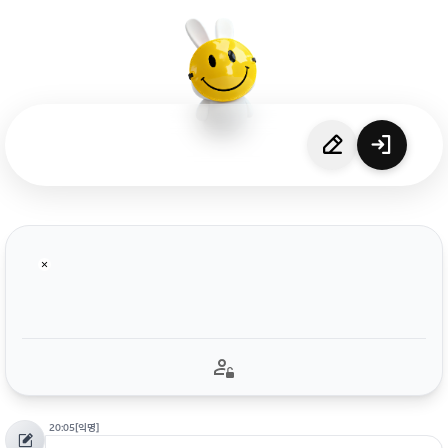
20:05
[익명]