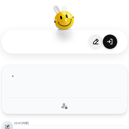
22:41
[익명]