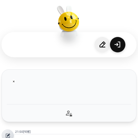
21:50
[익명]