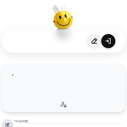
19:44
[익명]