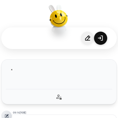
09:16
[익명]