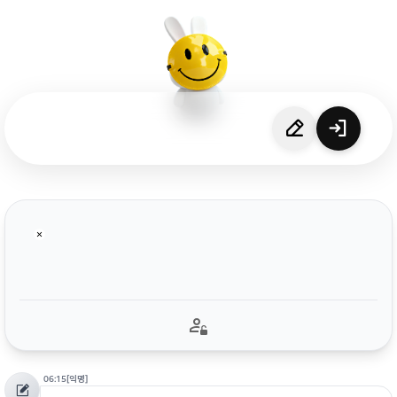
06:15
[익명]