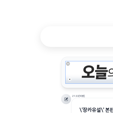
21:33
[익명]
\'장카유설\' 본