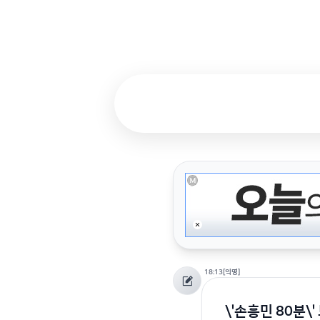
18:13
[익명]
\'손흥민 80분\'