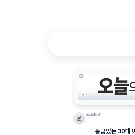
03:25
[익명]
통금있는 30대