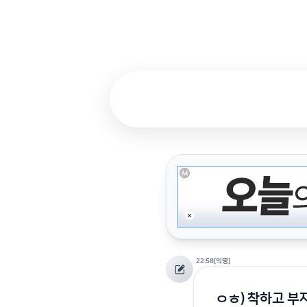
22:58
[익명]
ㅇㅎ) 착하고 부