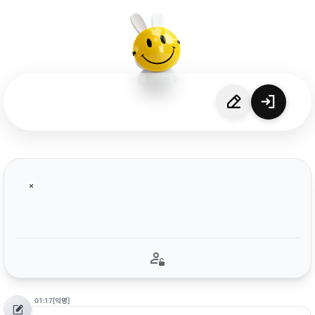
01:17
[익명]