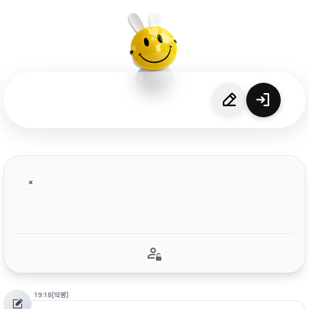
19:18
[익명]