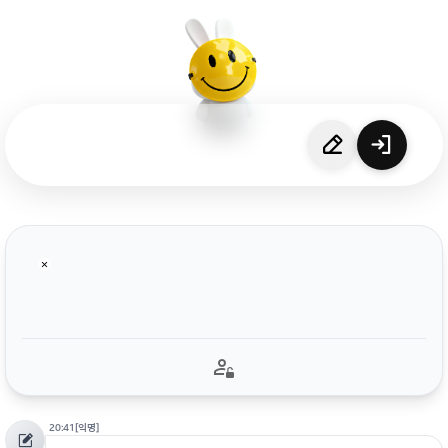
20:41
[익명]