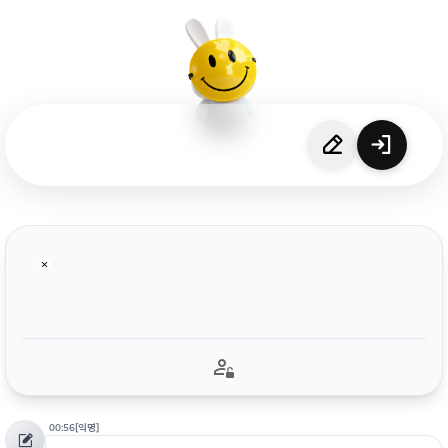
00:56
[익명]