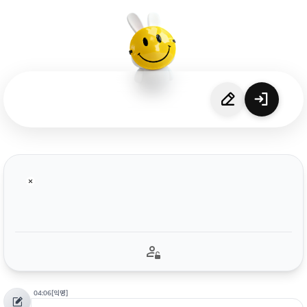
04:06
[익명]